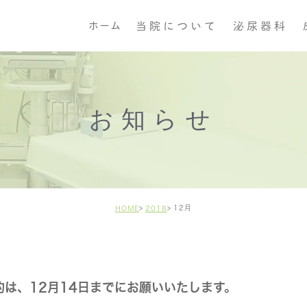
当院について
泌尿器科
ホーム
医院紹介
男性泌尿器科
医師紹介
女性泌尿器科
お知らせ
小児泌尿器科
性感染症
12月
HOME
2018
は、12月14日までにお願いいたします。