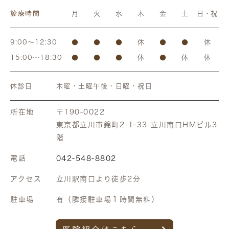
2019.08.05
診療時間
月
火
水
木
金
土
日・祝
ホームページが新しくなりました。
9:00～12:30
●
●
●
休
●
●
休
2019.08.01
15:00～18:30
●
●
●
休
●
休
休
8月11日（日）から8月15日（木）は休診とさせていただきま
す。よろしくお願い申し上げます。
休診日
木曜・土曜午後・日曜・祝日
所在地
〒190-0022
東京都立川市錦町2-1-33 立川南口HMビル3
階
電話
042-548-8802
アクセス
立川駅南口より徒歩2分
駐車場
有（隣接駐車場１時間無料）